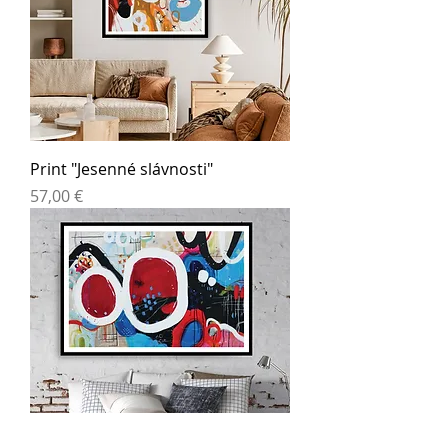
Print "Jesenné slávnosti"
Cena
57,00 €