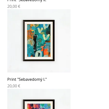
Cena
20,00 €
Print "Sebavedomý I."
Cena
20,00 €