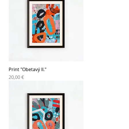
Print "Obetavý II."
Cena
20,00 €