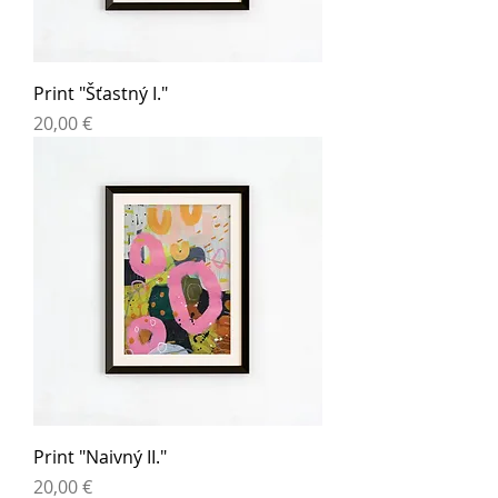
Print "Šťastný I."
Cena
20,00 €
Print "Naivný II."
Cena
20,00 €