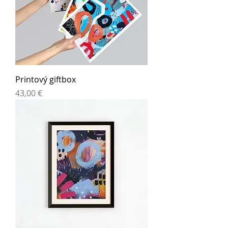
Printový giftbox
Cena
43,00 €