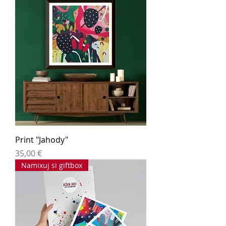
Print "Jahody"
Cena
35,00 €
Namixuj si giftbox