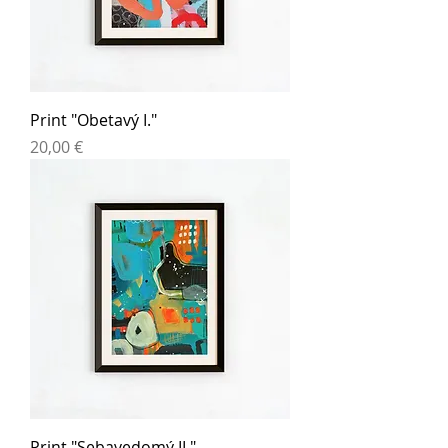
Print "Obetavý I."
Cena
20,00 €
Print "Sebavedomý II."