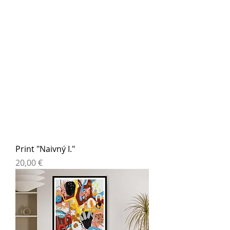
Print "Naivný I."
Cena
20,00 €