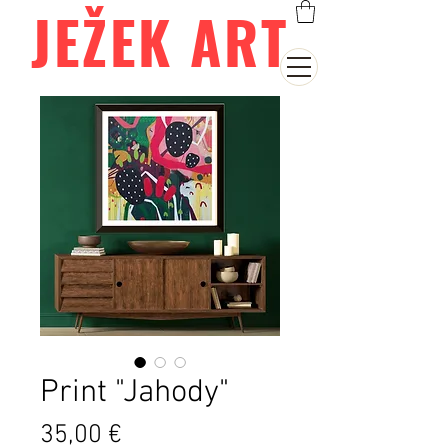
JEŽEK ART
Print "Jahody"
Cena
35,00 €