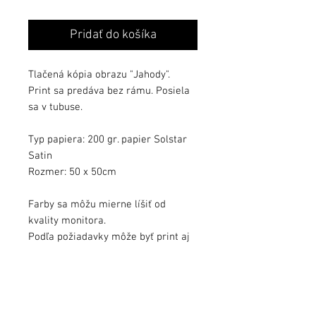
Pridať do košíka
Tlačená kópia obrazu "Jahody".
Print sa predáva bez rámu. Posiela
sa v tubuse.
Typ papiera: 200 gr. papier Solstar
Satin
Rozmer: 50 x 50cm
Farby sa môžu mierne líšiť od
kvality monitora.
Podľa požiadavky môže byť print aj
podpísaný.
Možné zakúpiť aj originál diela na
tomto webe.