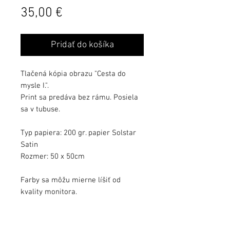
Cena
35,00 €
Pridať do košíka
Tlačená kópia obrazu "Cesta do
mysle I.".
Print sa predáva bez rámu. Posiela
sa v tubuse.
Typ papiera: 200 gr. papier Solstar
Satin
Rozmer: 50 x 50cm
Farby sa môžu mierne líšiť od
kvality monitora.
Podľa požiadavky môže byť print aj
podpísaný.