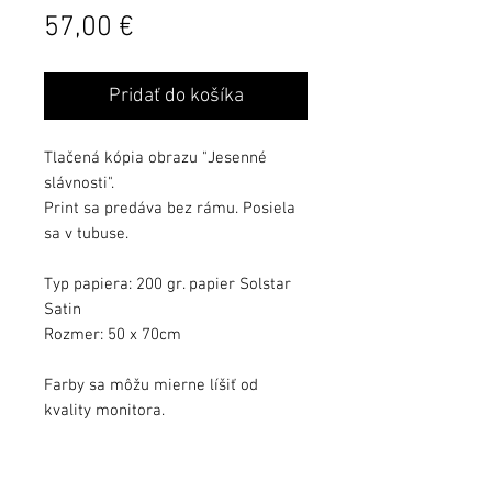
Cena
57,00 €
Pridať do košíka
Tlačená kópia obrazu "Jesenné
slávnosti".
Print sa predáva bez rámu. Posiela
sa v tubuse.
Typ papiera: 200 gr. papier Solstar
Satin
Rozmer: 50 x 70cm
Farby sa môžu mierne líšiť od
kvality monitora.
Podľa požiadavky môže byť print aj
podpísaný.