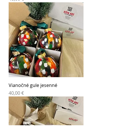
Vianočné gule jesenné
Cena
40,00 €