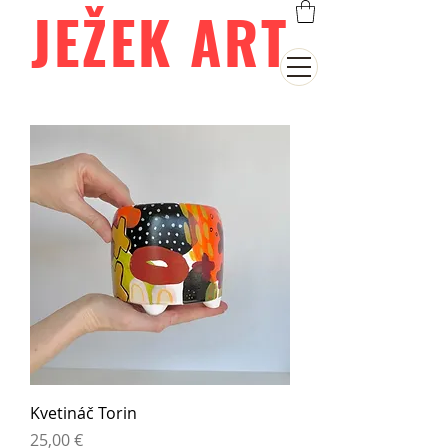
JEŽEK ART
Kvetináč Torin
Cena
25,00 €