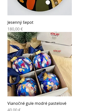
Jesenný šepot
Cena
180,00 €
Vianočné gule modré pastelové
Cena
40,00 €