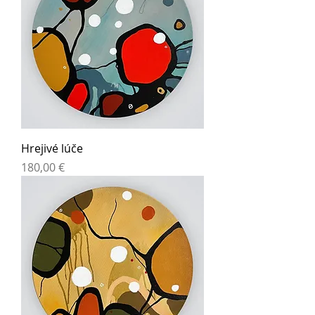
Hrejivé lúče
Cena
180,00 €