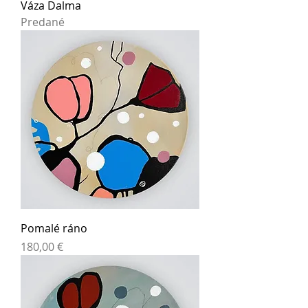
Váza Dalma
Predané
Pomalé ráno
Cena
180,00 €