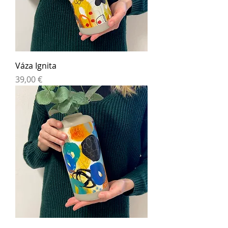
Váza Ignita
Cena
39,00 €