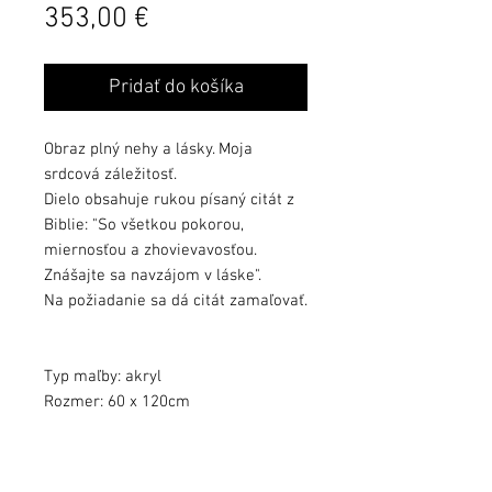
Cena
353,00 €
Pridať do košíka
Obraz plný nehy a lásky. Moja
srdcová záležitosť.
Dielo obsahuje rukou písaný citát z
Biblie: "So všetkou pokorou,
miernosťou a zhovievavosťou.
Znášajte sa navzájom v láske".
Na požiadanie sa dá citát zamaľovať.
Typ maľby: akryl
Rozmer: 60 x 120cm
Farby sa môžu mierne líšiť od
kvality monitora.