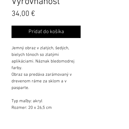
Vyrovnanosť
Cena
34,00 €
Pridať do košíka
Jemný obraz v zlatých, šedých,
bielych tónoch so zlatými
aplikáciami. Náznak bledomodrej
farby.
Obraz sa predáva zarámovaný v
drevenom ráme za sklom a v
pasparte.
Typ maľby: akryl
Rozmer: 20 x 26,5 cm
Farby sa môžu mierne líšiť podľa
kvality monitora.