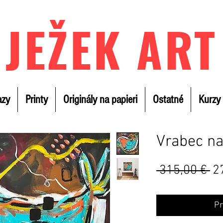
JEŽEK ART
azy
Printy
Originály na papieri
Ostatné
Kurzy
Vrabec na
B
 315,00 € 
2
ce
Pr