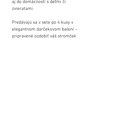
aj do domácností s deťmi či
zvieratami.
Predávajú sa v sete po 4 kusy v
elegantnom darčekovom balení –
pripravené ozdobiť váš stromček
alebo potešiť ako umelecký dar.
Každá guľa je malým originálnym
dielom, ktoré oživí vašu vianočnú
výzdobu.
Veľkosť:
ø 8cm
Balenie:
4 kusy
info@jezekart.sk
Obchodné podmienky
Zásady ochrany osobných údajov
FAQ