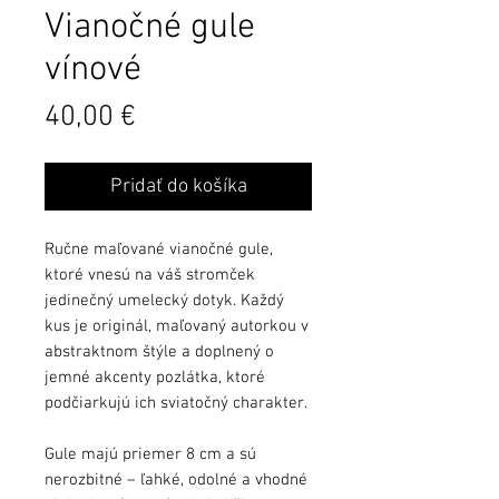
Vianočné gule
vínové
Cena
40,00 €
Pridať do košíka
Ručne maľované vianočné gule,
ktoré vnesú na váš stromček
jedinečný umelecký dotyk. Každý
kus je originál, maľovaný autorkou v
abstraktnom štýle a doplnený o
jemné akcenty pozlátka, ktoré
podčiarkujú ich sviatočný charakter.
Gule majú priemer 8 cm a sú
nerozbitné – ľahké, odolné a vhodné