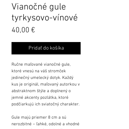
Vianočné gule
tyrkysovo-vínové
Cena
40,00 €
Pridať do košíka
Ručne maľované vianočné gule,
ktoré vnesú na váš stromček
jedinečný umelecký dotyk. Každý
kus je originál, maľovaný autorkou v
abstraktnom štýle a doplnený o
jemné akcenty pozlátka, ktoré
podčiarkujú ich sviatočný charakter.
Gule majú priemer 8 cm a sú
nerozbitné – ľahké, odolné a vhodné