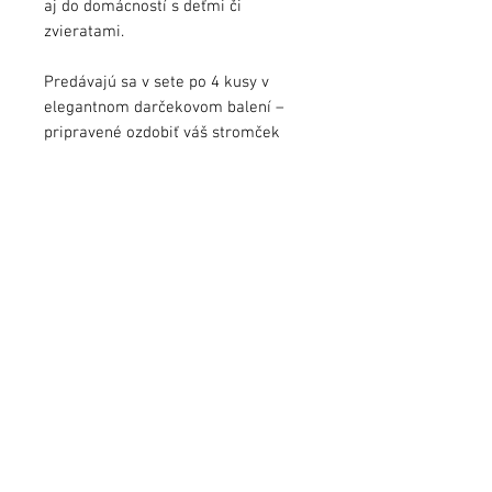
aj do domácností s deťmi či
zvieratami.
Predávajú sa v sete po 4 kusy v
elegantnom darčekovom balení –
pripravené ozdobiť váš stromček
alebo potešiť ako umelecký dar.
Každá guľa je malým originálnym
dielom, ktoré oživí vašu vianočnú
výzdobu.
Veľkosť:
ø 8cm
Balenie:
4 kusy
info@jezekart.sk
Obchodné podmienky
Zásady ochrany osobných údajov
FAQ