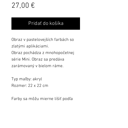
Cena
27,00 €
Pridať do košíka
Obraz v pastelovejších farbách so
zlatými aplikáciami.
Obraz pochádza z mnohopočetnej
série Mini. Obraz sa predáva
zarámovaný v bielom ráme.
Typ maľby: akryl
Rozmer: 22 x 22 cm
Farby sa môžu mierne líšiť podľa
kvality monitora.
Obraz zalakovaný ochranným lakom.
Obraz podpísaný, s dátumom a s
pribaleným certifikátom autenticity.