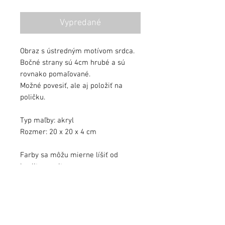
cena
cena
Vypredané
Obraz s ústredným motívom srdca.
Bočné strany sú 4cm hrubé a sú
rovnako pomaľované.
Možné povesiť, ale aj položiť na
poličku.
Typ maľby: akryl
Rozmer: 20 x 20 x 4 cm
Farby sa môžu mierne líšiť od
kvality monitora.
Obraz zalakovaný ochranným lakom.
Obraz podpísaný, s dátumom a s
pribaleným certifikátom autenticity.