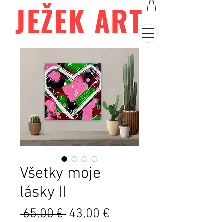
JEŽEK ART
Všetky moje
lásky II
Běžná
Zvýhodněná
 65,00 € 
43,00 €