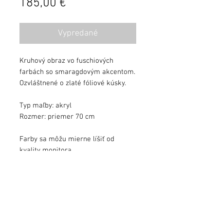
Cena
185,00 €
Vypredané
Kruhový obraz vo fuschiových
farbách so smaragdovým akcentom.
Ozvláštnené o zlaté fóliové kúsky.
Typ maľby: akryl
Rozmer: priemer 70 cm
Farby sa môžu mierne líšiť od
kvality monitora.
Obraz zalakovaný ochranným lakom.
Obraz podpísaný, s dátumom a s
pribaleným certifikátom autenticity.