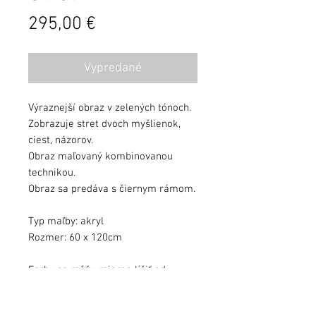
Cena
295,00 €
Vypredané
Výraznejší obraz v zelených tónoch.
Zobrazuje stret dvoch myšlienok,
ciest, názorov.
Obraz maľovaný kombinovanou
technikou.
Obraz sa predáva s čiernym rámom.
Typ maľby: akryl
Rozmer: 60 x 120cm
Farby sa môžu mierne líšiť od
kvality monitora.
Obraz zalakovaný ochranným lakom.