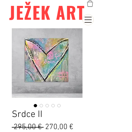
JEŽEK ART
Srdce II
Běžná
Zvýhodněná
 295,00 € 
270,00 €