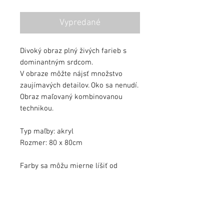
cena
cena
Vypredané
Divoký obraz plný živých farieb s
dominantným srdcom.
V obraze môžte nájsť množstvo
zaujímavých detailov. Oko sa nenudí.
Obraz maľovaný kombinovanou
technikou.
Typ maľby: akryl
Rozmer: 80 x 80cm
Farby sa môžu mierne líšiť od
kvality monitora.
Obraz zalakovaný ochranným lakom.
Obraz podpísaný, s dátumom a s
pribaleným certifikátom autenticity.