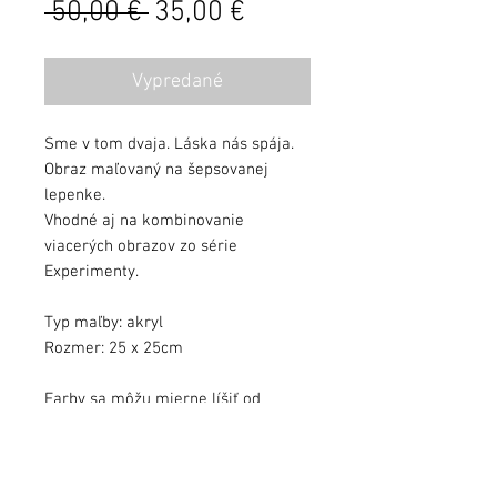
Běžná
Zvýhodněná
 50,00 € 
35,00 €
cena
cena
Vypredané
Sme v tom dvaja. Láska nás spája.
Obraz maľovaný na šepsovanej
lepenke.
Vhodné aj na kombinovanie
viacerých obrazov zo série
Experimenty.
Typ maľby: akryl
Rozmer: 25 x 25cm
Farby sa môžu mierne líšiť od
kvality monitora.
Obraz zalakovaný ochranným lakom.
Obraz podpísaný, s dátumom a s