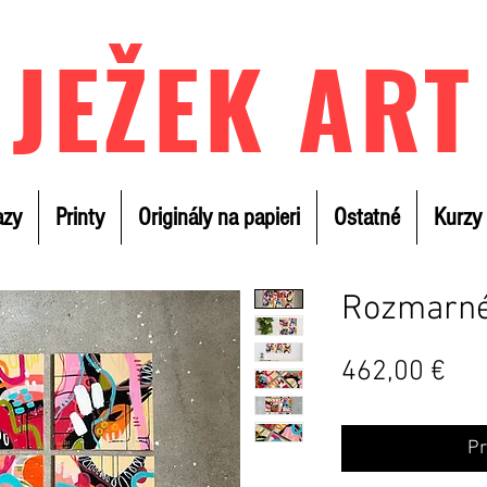
JEŽEK ART
azy
Printy
Originály na papieri
Ostatné
Kurzy
Rozmarné
Ce
462,00 €
Pr