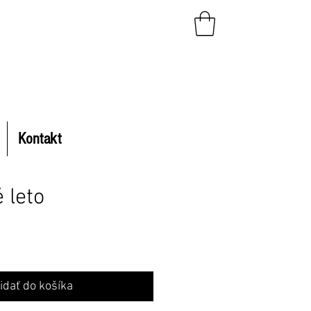
Kontakt
 leto
na
idať do košíka