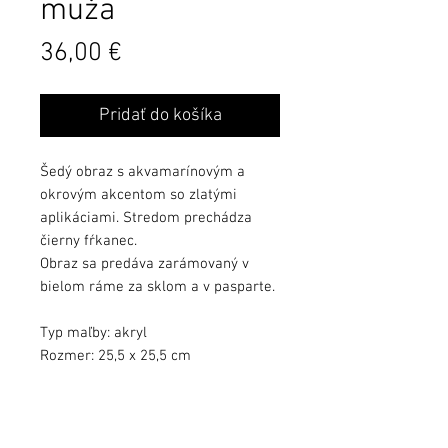
muža
Cena
36,00 €
Pridať do košíka
Šedý obraz s akvamarínovým a
okrovým akcentom so zlatými
aplikáciami. Stredom prechádza
čierny fŕkanec.
Obraz sa predáva zarámovaný v
bielom ráme za sklom a v pasparte.
Typ maľby: akryl
Rozmer: 25,5 x 25,5 cm
Farby sa môžu mierne líšiť podľa
kvality monitora.
Obraz zalakovaný ochranným lakom.