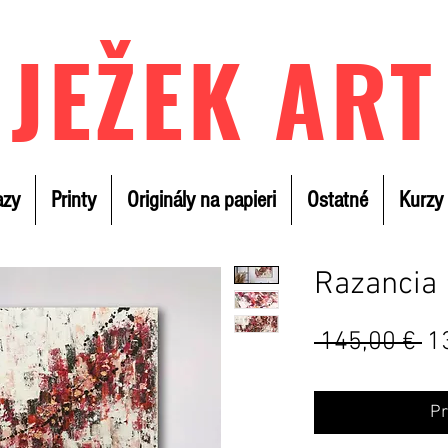
JEŽEK ART
azy
Printy
Originály na papieri
Ostatné
Kurzy
Razancia
B
 145,00 € 
1
ce
Pr