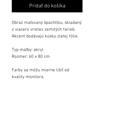
Pridať do košíka
Obraz maľovaný špachtľou, skladaný
z viacero vrstiev zemitých farieb.
Akcent dodávajú kúsky zlatej fólie.
Typ maľby: akryl
Rozmer: 60 x 80 cm
Farby sa môžu mierne líšiť od
kvality monitora.
Obraz zalakovaný ochranným lakom.
Obraz podpísaný, s dátumom a s
pribaleným certifikátom autenticity.
info@jezekart.sk