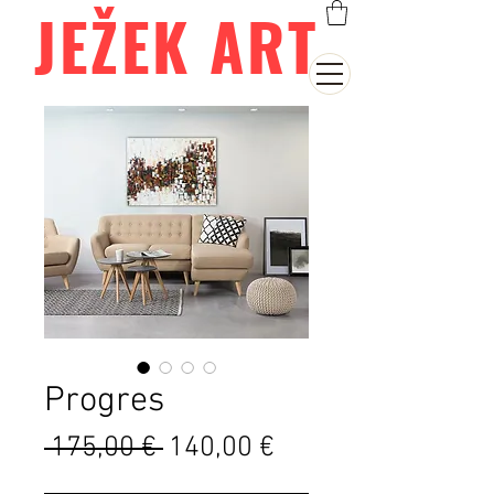
JEŽEK ART
Progres
Běžná
Zvýhodněná
 175,00 € 
140,00 €
cena
cena