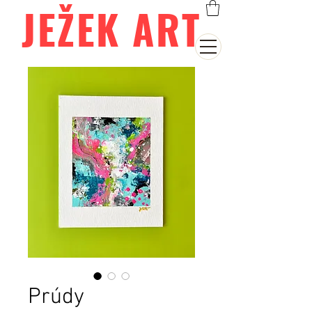
JEŽEK ART
Prúdy