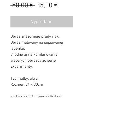
Běžná
Zvýhodněná
 50,00 € 
35,00 €
cena
cena
Vypredané
Obraz znázorňuje prúdy riek.
Obraz maľovaný na šepsovanej
lepenke.
Vhodné aj na kombinovanie
viacerých obrazov zo série
Experimenty.
Typ maľby: akryl
Rozmer: 24 x 30cm
Farby sa môžu mierne líšiť od
kvality monitora.
Obraz zalakovaný ochranným lakom.
Obraz podpísaný, s dátumom a s