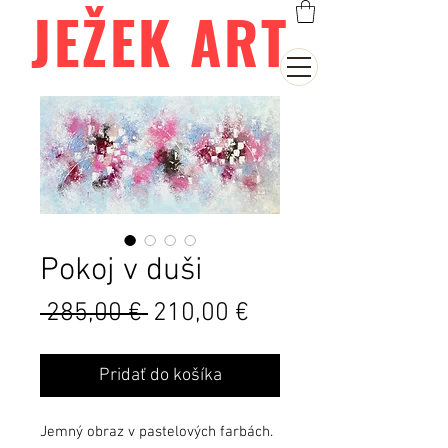
JEŽEK ART
Pokoj v duši
Běžná
Zvýhodněná
 285,00 € 
210,00 €
cena
cena
Pridať do košíka
Jemný obraz v pastelových farbách.