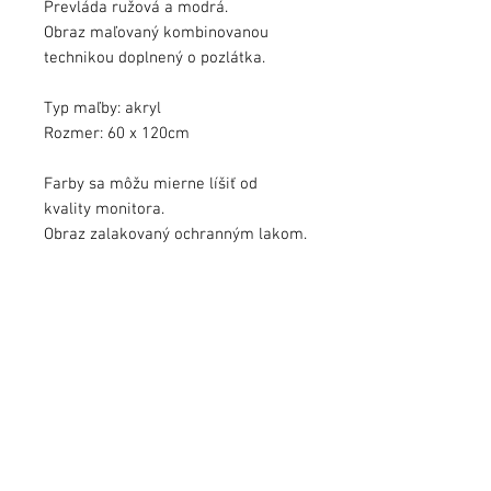
Prevláda ružová a modrá.
Obraz maľovaný kombinovanou
technikou doplnený o pozlátka.
Typ maľby: akryl
Rozmer: 60 x 120cm
Farby sa môžu mierne líšiť od
kvality monitora.
Obraz zalakovaný ochranným lakom.
Obraz podpísaný, s dátumom a s
pribaleným certifikátom autenticity.
info@jezekart.sk
Obchodné podmienky
Zásady ochrany osobných údajov
FAQ