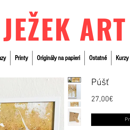
JEŽEK ART
azy
Printy
Originály na papieri
Ostatné
Kurzy
Púšť
Price
27,00€
Pr