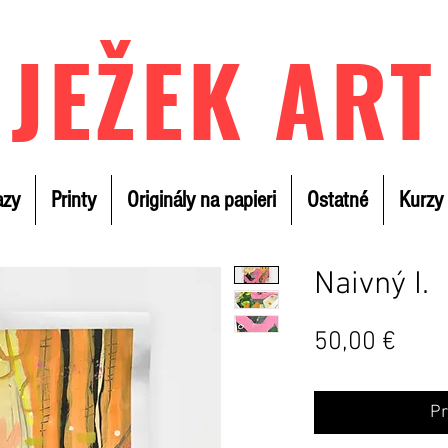
JEŽEK ART
azy
Printy
Originály na papieri
Ostatné
Kurzy
Naivný I.
Cen
50,00 €
Pr