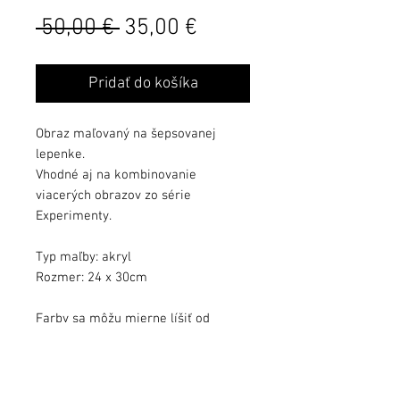
Běžná
Zvýhodněná
 50,00 € 
35,00 €
cena
cena
Pridať do košíka
Obraz maľovaný na šepsovanej
lepenke.
Vhodné aj na kombinovanie
viacerých obrazov zo série
Experimenty.
Typ maľby: akryl
Rozmer: 24 x 30cm
Farby sa môžu mierne líšiť od
kvality monitora.
Obraz zalakovaný ochranným lakom.
Obraz podpísaný, s dátumom a s