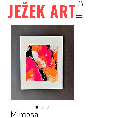
JEŽEK ART
Mimosa