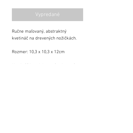
Vypredané
Ručne maľovaný, abstraktný
kvetináč na drevených nožičkách.
Rozmer: 10,3 x 10,3 x 12cm
Kvetináč je zalakovaný ochranným
lakom.
info@jezekart.sk
Obchodné podmienky
Zásady ochrany osobných údajov
FAQ
© 2021 by Ježek Art. All rights reserved.