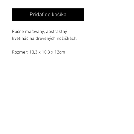
Pridať do košíka
Ručne maľovaný, abstraktný
kvetináč na drevených nožičkách.
Rozmer: 10,3 x 10,3 x 12cm
Kvetináč je zalakovaný ochranným
lakom.
info@jezekart.sk
Obchodné podmienky
Zásady ochrany osobných údajov
FAQ
© 2021 by Ježek Art. All rights reserved.