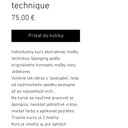
technique
Cena
75,00 €
Pridať do košíka
Individuálny kurz abstraktnej maľby
technikou Sponging podľa
originálneho konceptu maľby Ivety
Ježekovej.
Vznikne tak obraz v "postupke", teda
od najtmavšieho spodku postupne
až po najsvetlejší vrch.
Na kurze sa naučíme pracovať so
špongiou, nanášať jednotlivé vrstvy,
miešať farby a aplikovať pozlátko.
Trvanie kurzu je 2 hodiny.
Kurz je vhodný aj pre úplných