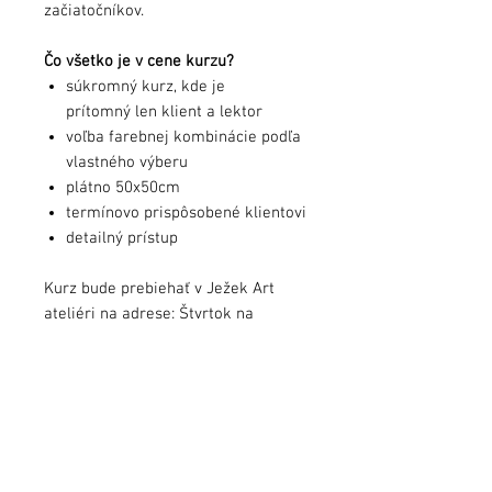
začiatočníkov.
Čo všetko je v cene kurzu?
súkromný kurz, kde je
prítomný len klient a lektor
voľba farebnej kombinácie podľa
vlastného výberu
plátno 50x50cm
termínovo prispôsobené klientovi
detailný prístup
Kurz bude prebiehať v Ježek Art
ateliéri na adrese: Štvrtok na
Ostrove. Presná adresa bude
zaslaná dodatočne po zakúpení
kurzu. Termín kurzu sa dohodne
taktiež po zakúpení kurzu.
Kurz je možné absolvovať aj vo
dvojici. V tom prípade je potrebné