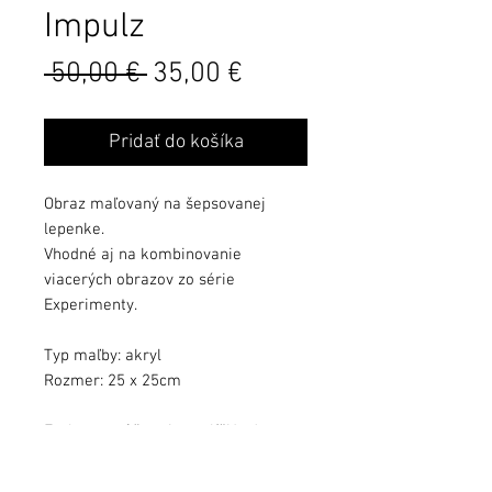
Impulz
Běžná
Zvýhodněná
 50,00 € 
35,00 €
cena
cena
Pridať do košíka
Obraz maľovaný na šepsovanej
lepenke.
Vhodné aj na kombinovanie
viacerých obrazov zo série
Experimenty.
Typ maľby: akryl
Rozmer: 25 x 25cm
Farby sa môžu mierne líšiť od
kvality monitora.
Obraz zalakovaný ochranným lakom.