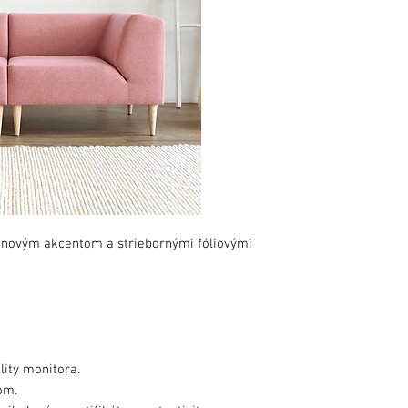
énovým akcentom a striebornými fóliovými
lity monitora.
om.