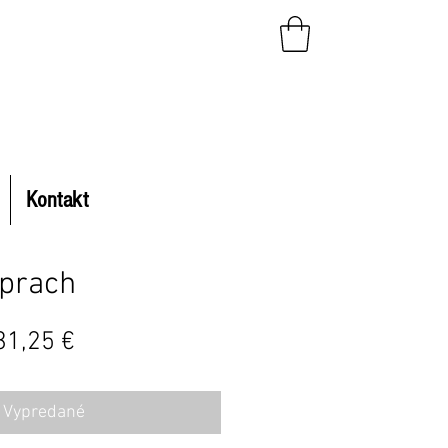
Kontakt
 prach
ěžná
Zvýhodněná
31,25 €
na
cena
Vypredané