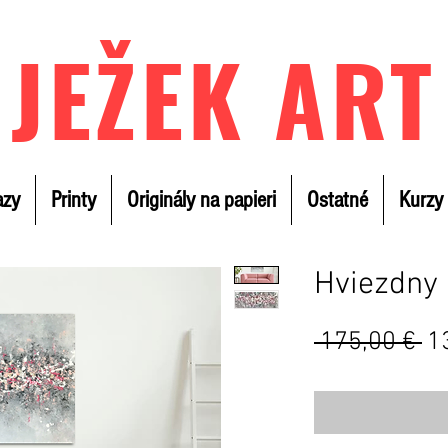
JEŽEK ART
azy
Printy
Originály na papieri
Ostatné
Kurzy
Hviezdny
B
 175,00 € 
1
ce