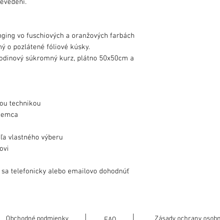
evedení.
ging vo fuschiových a oranžových farbách
 o pozlátené fóliové kúsky.
odinový súkromný kurz, plátno 50x50cm a
ou technikou
ujemca
ľa vlastného výberu
ovi
é sa telefonicky alebo emailovo dohodnúť
Obchodné podmienky
Zásady ochrany osobn
FAQ