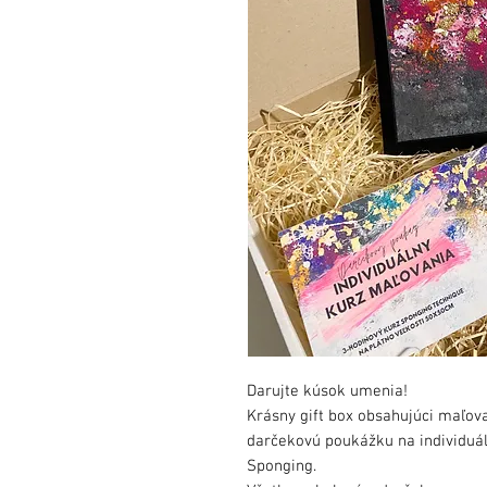
Darujte kúsok umenia!
Krásny gift box obsahujúci maľo
darčekovú poukážku na individuá
Sponging.