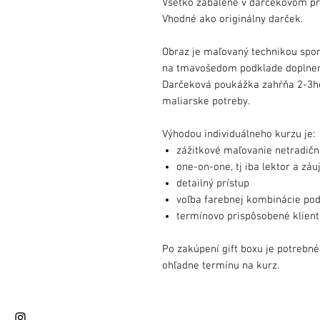
Všetko zabalené v darčekovom pr
Vhodné ako originálny darček.
Obraz je maľovaný technikou spon
na tmavošedom podklade doplnený
Darčeková poukážka zahŕňa 2-3h
maliarske potreby.
Výhodou individuálneho kurzu je:
zážitkové maľovanie netradičn
one-on-one, tj iba lektor a zá
detailný prístup
voľba farebnej kombinácie pod
termínovo prispôsobené klient
Po zakúpení gift boxu je potrebn
ohľadne termínu na kurz.