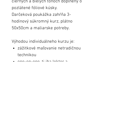
čiernych a bielych tónoch doplnený o
pozlátené fóliové kúsky.
Darčeková poukážka zahŕňa 3-
hodinový súkromný kurz, plátno
50x50cm a maliarske potreby.
Výhodou individuálneho kurzu je:
zážitkové maľovanie netradičnou
technikou
one-on-one, tj iba lektor a
záujemca
detailný prístup
voľba farebnej kombinácie podľa
vlastného výberu
termínovo prispôsobené klientovi
Po zakúpení gift boxu je potrebné sa
telefonicky alebo emailovo
dohodnúť ohľadne termínu na kurz.