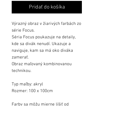
Pridať do košíka
Výrazný obraz v žiarivých farbách zo
série Focus.
Séria Focus poukazuje na detaily,
kde sa divák nenudí. Ukazuje a
naviguje, kam sa má oko diváka
zamerať.
Obraz maľovaný kombinovanou
technikou.
Typ maľby: akryl
Rozmer: 100 x 100cm
Farby sa môžu mierne líšiť od
kvality monitora.
Obraz zalakovaný ochranným lakom.
Obraz podpísaný, s dátumom a s