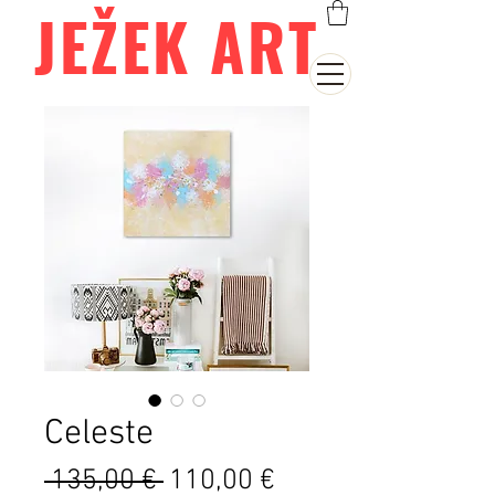
JEŽEK ART
Celeste
Běžná
Zvýhodněná
 135,00 € 
110,00 €