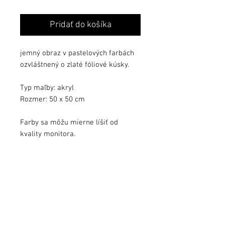
cena
cena
Pridať do košíka
jemný obraz v pastelových farbách
ozvláštnený o zlaté fóliové kúsky.
Typ maľby: akryl
Rozmer: 50 x 50 cm
Farby sa môžu mierne líšiť od
kvality monitora.
Obraz zalakovaný ochranným lakom.
Obraz podpísaný, s dátumom a s
pribaleným certifikátom autenticity.
info@jezekart.sk