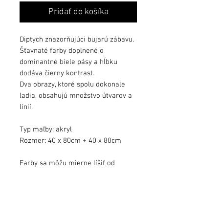
Pridať do košíka
Diptych znazorňujúci bujarú zábavu.
Šťavnaté farby doplnené o
dominantné biele pásy a hĺbku
dodáva čierny kontrast.
Dva obrazy, ktoré spolu dokonale
ladia, obsahujú množstvo útvarov a
línií.
Typ maľby: akryl
Rozmer: 40 x 80cm + 40 x 80cm
Farby sa môžu mierne líšiť od
kvality monitora.
Obraz zalakovaný ochranným lakom.
Obraz podpísaný, s dátumom a s
pribaleným certifikátom autenticity.